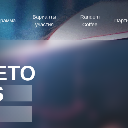
Варианты
Random
грамма
Парт
участия
Coffee
ETO
S