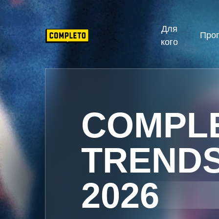
Для
Про
кого
COMPL
TREND
2026